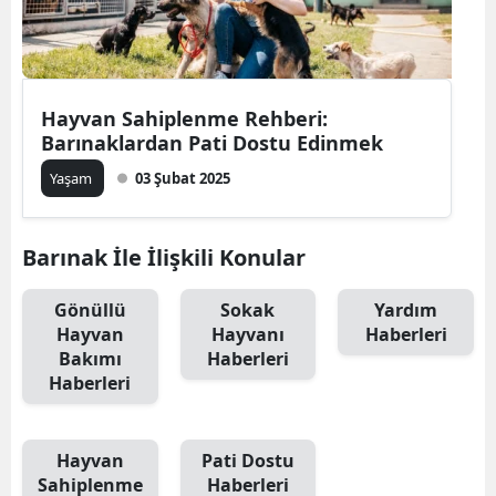
Edirne
Elazığ
Hayvan Sahiplenme Rehberi:
Erzincan
Barınaklardan Pati Dostu Edinmek
Erzurum
Yaşam
03 Şubat 2025
Eskişehir
Barınak İle İlişkili Konular
Gaziantep
Giresun
Gönüllü
Sokak
Yardım
Hayvan
Hayvanı
Haberleri
Gümüşhane
Bakımı
Haberleri
Haberleri
Hakkari
Hatay
Hayvan
Pati Dostu
Isparta
Sahiplenme
Haberleri