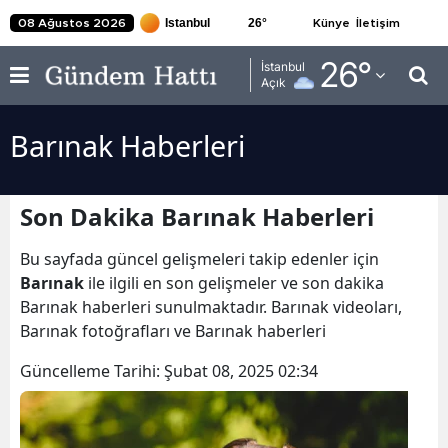
26
°
08 Ağustos 2026
Künye
İletişim
Adana
26
°
İstanbul
Açık
Adıyaman
Barınak Haberleri
Afyonkarahisar
Ağrı
Son Dakika Barınak Haberleri
Amasya
Bu sayfada güncel gelişmeleri takip edenler için
Ankara
Barınak
ile ilgili en son gelişmeler ve son dakika
Barınak haberleri sunulmaktadır. Barınak videoları,
Antalya
Barınak fotoğrafları ve Barınak haberleri
Artvin
Güncelleme Tarihi:
Şubat 08, 2025 02:34
Aydın
Balıkesir