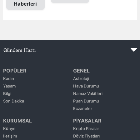
Haberleri
Mersin
İstanbul
İzmir
Kars
Kastamonu
POPÜLER
GENEL
Kayseri
Kadın
Astroloji
Kırklareli
Yaşam
Hava Durumu
Bilgi
Namaz Vakitleri
Kırşehir
Son Dakika
Puan Durumu
Eczaneler
Kocaeli
KURUMSAL
PİYASALAR
Konya
Künye
Kripto Paralar
İletişim
Döviz Fiyatları
Kütahya