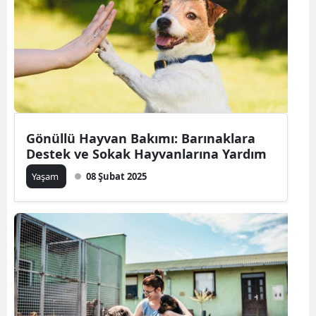
Bilecik
Bingöl
Bitlis
Bolu
Burdur
Gönüllü Hayvan Bakımı: Barınaklara
Destek ve Sokak Hayvanlarına Yardım
Bursa
Yaşam
08 Şubat 2025
Çanakkale
Çankırı
Çorum
Denizli
Diyarbakır