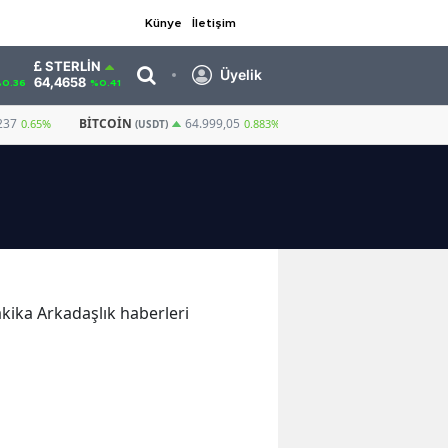
Künye
İletişim
STERLIN
Üyelik
64,4658
0.36
%0.41
237
BITCOIN
GRAM ALTIN
6.663,8
64.999,05
0.65%
0.883%
(USDT)
dakika Arkadaşlık haberleri