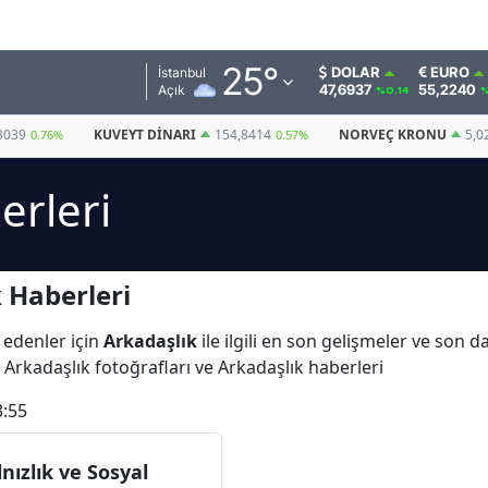
Adana
25
°
DOLAR
EURO
İstanbul
47,6937
55,2240
Açık
%0.14
%
Adıyaman
3039
KUVEYT DINARI
154,8414
NORVEÇ KRONU
5,0
0.76%
0.57%
Afyonkarahisar
erleri
Ağrı
Amasya
 Haberleri
Ankara
Antalya
 edenler için
Arkadaşlık
ile ilgili en son gelişmeler ve son 
 Arkadaşlık fotoğrafları ve Arkadaşlık haberleri
Artvin
3:55
Aydın
Balıkesir
lnızlık ve Sosyal