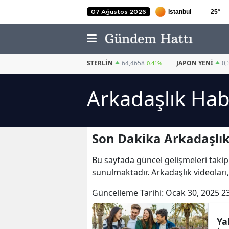
25
°
07 Ağustos 2026
EURO
55,2240
STERLIN
64,4658
JAPON YENI
0,
0.36%
0.41%
Arkadaşlık Hab
Son Dakika Arkadaşlık
Bu sayfada güncel gelişmeleri takip
sunulmaktadır. Arkadaşlık videoları,
Güncelleme Tarihi:
Ocak 30, 2025 2
Ya