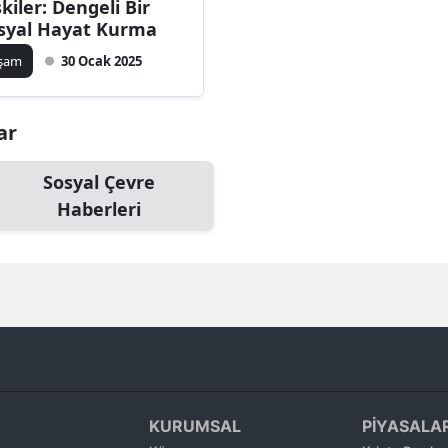
şkiler: Dengeli Bir
Bilecik
syal Hayat Kurma
aşam
30 Ocak 2025
Bingöl
Bitlis
ar
Bolu
Sosyal Çevre
Burdur
Haberleri
Bursa
Çanakkale
Çankırı
Çorum
Denizli
KURUMSAL
PİYASALA
Diyarbakır