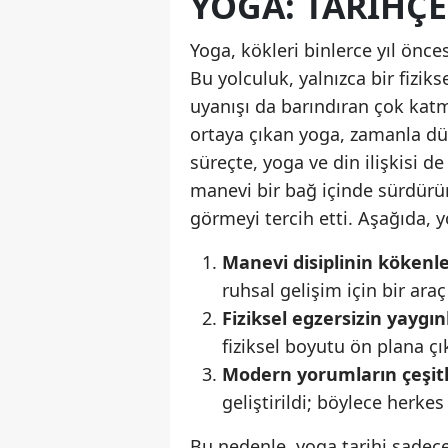
YOGA: TARIHÇE
Yoga, kökleri binlerce yıl önce
Bu yolculuk, yalnızca bir fizik
uyanışı da barındıran çok katm
ortaya çıkan yoga, zamanla dün
süreçte, yoga ve din ilişkisi de 
manevi bir bağ içinde sürdürür
görmeyi tercih etti. Aşağıda, 
Manevi disiplinin kökenle
ruhsal gelişim için bir araç
Fiziksel egzersizin yaygı
fiziksel boyutu ön plana ç
Modern yorumların çeşit
geliştirildi; böylece herkes
Bu nedenle, yoga tarihi sadece