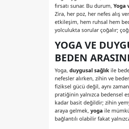
fırsatı sunar. Bu durum,
Yoga v
Zira, her poz, her nefes alış ver
etkileşim, hem ruhsal hem bed
yolculukta sorular çoğalır; çoğ
YOGA VE DUYGU
BEDEN ARASIN
Yoga,
duygusal sağlık
ile bed
nefesler alırken, zihin ve beden
fiziksel gücü değil, aynı zaman
pratiğinin yalnızca bedensel 
kadar basit değildir; zihin yem
araya gelmek,
yoga
ile mümkün
bağlantılı olabilir fakat yalnız