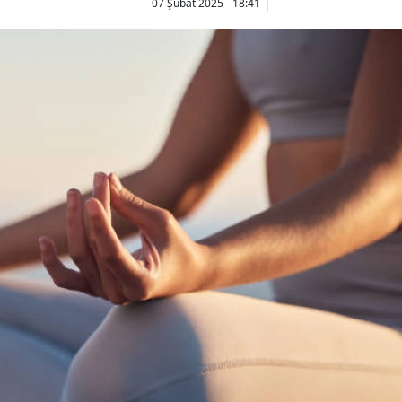
07 Şubat 2025 - 18:41
Bilecik
Bingöl
Bitlis
Bolu
Burdur
Bursa
Çanakkale
Çankırı
Çorum
Denizli
Diyarbakır