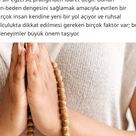
hin-beden dengesini sağlamak amacıyla evrilen bir
Malatya
birçok insan kendine yeni bir yol açıyor ve ruhsal
Manisa
olculukta dikkat edilmesi gereken birçok faktör var; b
 deneyimler büyük önem taşıyor.
Kahramanmaraş
Mardin
Muğla
Muş
Nevşehir
Niğde
Ordu
Rize
Sakarya