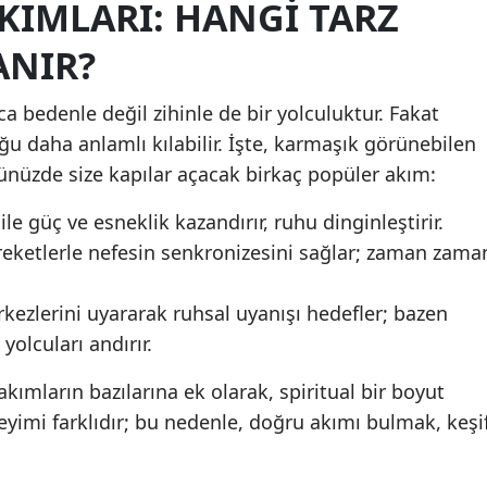
KIMLARI: HANGI TARZ
Yalova
ANIR?
Karabük
ca bedenle değil zihinle de bir yolculuktur. Fakat
Kilis
u daha anlamlı kılabilir. İşte, karmaşık görünebilen
üzde size kapılar açacak birkaç popüler akım:
Osmaniye
ile güç ve esneklik kazandırır, ruhu dinginleştirir.
Düzce
reketlerle nefesin senkronizesini sağlar; zaman zama
rkezlerini uyararak ruhsal uyanışı hedefler; bazen
yolcuları andırır.
 akımların bazılarına ek olarak, spiritual bir boyut
neyimi farklıdır; bu nedenle, doğru akımı bulmak, keşi