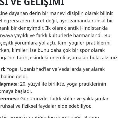
SI VE GELIŞIMI
Mersin
sine dayanan derin bir manevi disiplin olarak bilinir.
İstanbul
sel egzersizden ibaret değil, aynı zamanda ruhsal bir
anlı bir deneyimdir. İlk olarak antik Hindistan’da
İzmir
yaya yayıldı ve farklı kültürlerle harmanlandı. Bu
Kars
çeşitli yorumlara yol açtı. Kimi yogiler, pratiklerini
ken, kimileri ise bunu daha çok bir spor olarak
Kastamonu
yoga'nın tarihçesindeki önemli aşamaları bulacaksınız
Kayseri
ri:
Yoga, Upanishad'lar ve Veda’larda yer alarak
Kırklareli
 haline geldi.
Kırşehir
nlaşması:
20. yüzyıl ile birlikte, yoga pratiklerinin
ıkmaya başladı.
Kocaeli
lenmesi:
Günümüzde, farklı stiller ve yaklaşımlar
Konya
 ruhsal ve fiziksel faydalar elde edebiliyor.
Kütahya
 bir egzersiz pratiğinden ibaret değil. Bunun