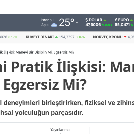
Adana
25
°
DOLAR
EURO
İstanbul
47,6006
55,0471
Açık
%0.06
%
Adıyaman
I
154,3397
NORVEÇ KRONU
4,9872
BITCOIN
0.16%
-0.12%
(USDT)
Afyonkarahisar
k İlişkisi: Manevi Bir Disiplin Mi, Egzersiz Mi?
Ağrı
i Pratik İlişkisi: Ma
Amasya
, Egzersiz Mi?
Ankara
Antalya
l deneyimleri birleştirirken, fiziksel ve zihin
Artvin
uhsal yolculuğun parçasıdır.
Aydın
Balıkesir
Yayınlanma