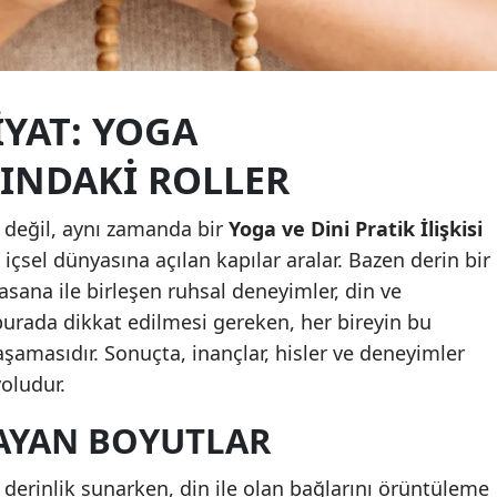
Samsun
Siirt
YAT: YOGA
Sinop
INDAKI ROLLER
Sivas
Tekirdağ
 değil, aynı zamanda bir
Yoga ve Dini Pratik İlişkisi
 içsel dünyasına açılan kapılar aralar. Bazen derin bir
Tokat
sana ile birleşen ruhsal deneyimler, din ve
Trabzon
urada dikkat edilmesi gereken, her bireyin bu
aşamasıdır. Sonuçta, inançlar, hisler ve deneyimler
Tunceli
yoludur.
Şanlıurfa
LAYAN BOYUTLAR
Uşak
derinlik sunarken, din ile olan bağlarını örüntüleme
Van