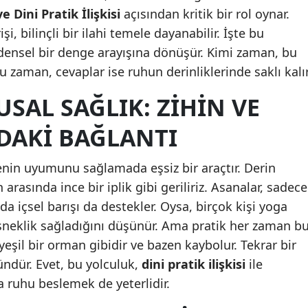
e Dini Pratik İlişkisi
açısından kritik bir rol oynar.
Yozgat
işi, bilinçli bir ilahi temele dayanabilir. İşte bu
ensel bir denge arayışına dönüşür. Kimi zaman, bu
Zonguldak
u zaman, cevaplar ise ruhun derinliklerinde saklı kalır
Aksaray
SAL SAĞLIK: ZIHIN VE
Bayburt
DAKI BAĞLANTI
Karaman
Kırıkkale
enin uyumunu sağlamada eşsiz bir araçtır. Derin
 arasında ince bir iplik gibi geriliriz. Asanalar, sadece
Batman
da içsel barışı da destekler. Oysa, birçok kişi yoga
Şırnak
esneklik sağladığını düşünür. Ama pratik her zaman b
yeşil bir orman gibidir ve bazen kaybolur. Tekrar bir
Bartın
dür. Evet, bu yolculuk,
dini pratik ilişkisi
ile
Ardahan
ca ruhu beslemek de yeterlidir.
Iğdır