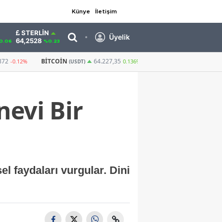
Künye
İletişim
STERLIN
Üyelik
64,2528
0.06
%0.23
GRAM ALTIN
6.483,52
CUMHURIYET ALT
64.227,35
-0,19%
0.136%
nevi Bir
sel faydaları vurgular. Dini