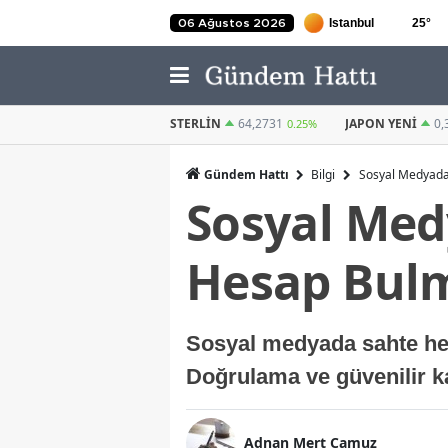
25
°
06 Ağustos 2026
STERLIN
64,2731
JAPON YENI
0,3030
KUVEYT DINARI
0.25%
0.3%
Gündem Hattı
Bilgi
Sosyal Medyada 
Sosyal Medy
Hesap Bul
Sosyal medyada sahte hesap
Doğrulama ve güvenilir ka
Adnan Mert Camuz