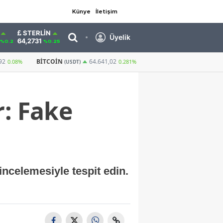
Künye
İletişim
STERLIN
Üyelik
64,2731
%0.2
%0.25
GRAM ALTIN
6.571,96
CUMHURIYET ALTIN
64.641,02
1,17%
0.281%
r: Fake
incelemesiyle tespit edin.