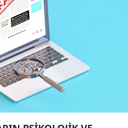
Yalova
Karabük
Kilis
Osmaniye
Düzce