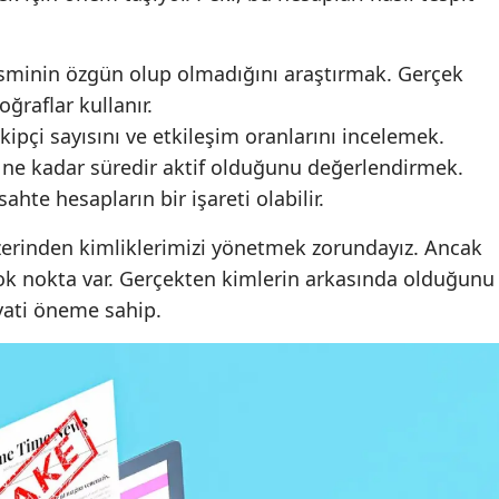
Yozgat
esminin özgün olup olmadığını araştırmak. Gerçek
Zonguldak
toğraflar kullanır.
Aksaray
kipçi sayısını ve etkileşim oranlarını incelemek.
 ne kadar süredir aktif olduğunu değerlendirmek.
Bayburt
ahte hesapların bir işareti olabilir.
Karaman
erinden kimliklerimizi yönetmek zorundayız. Ancak
Kırıkkale
ok nokta var. Gerçekten kimlerin arkasında olduğunu
yati öneme sahip.
Batman
Şırnak
Bartın
Ardahan
Iğdır