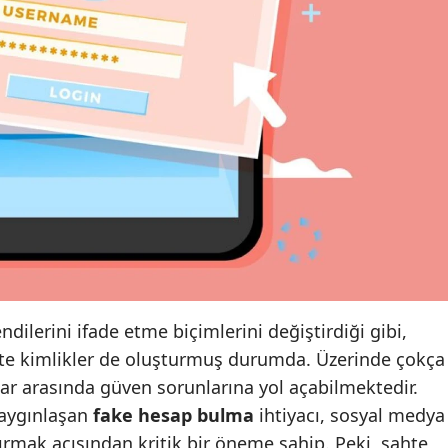
Edirne
Elazığ
Erzincan
Erzurum
Eskişehir
Gaziantep
Giresun
Gümüşhane
ndilerini ifade etme biçimlerini değiştirdiği gibi,
Hakkari
ahte kimlikler de oluşturmuş durumda. Üzerinde çokça
ar arasında güven sorunlarına yol açabilmektedir.
Hatay
yaygınlaşan
fake hesap bulma
ihtiyacı, sosyal medya
Isparta
tırmak açısından kritik bir öneme sahip. Peki, sahte