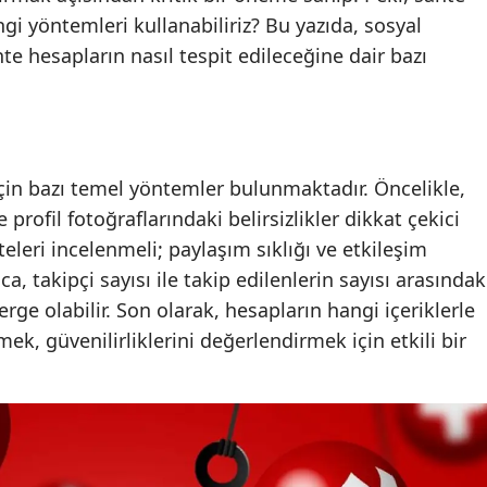
gi yöntemleri kullanabiliriz? Bu yazıda, sosyal
Mersin
te hesapların nasıl tespit edileceğine dair bazı
İstanbul
İzmir
Kars
çin bazı temel yöntemler bulunmaktadır. Öncelikle,
Kastamonu
e profil fotoğraflarındaki belirsizlikler dikkat çekici
teleri incelenmeli; paylaşım sıklığı ve etkileşim
Kayseri
a, takipçi sayısı ile takip edilenlerin sayısı arasındak
Kırklareli
rge olabilir. Son olarak, hesapların hangi içeriklerle
k, güvenilirliklerini değerlendirmek için etkili bir
Kırşehir
Kocaeli
Konya
Kütahya