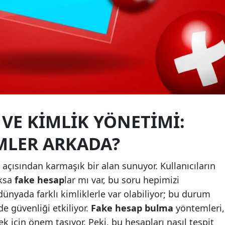
Samsun
Siirt
Sinop
Sivas
Tekirdağ
VE KIMLIK YÖNETIMI:
Tokat
MLER ARKADA?
Trabzon
Tunceli
açısından karmaşık bir alan sunuyor. Kullanıcıların
oksa
fake hesap
lar mı var, bu soru hepimizi
Şanlıurfa
dünyada farklı kimliklerle var olabiliyor; bu durum
Uşak
e güvenliği etkiliyor.
Fake hesap bulma
yöntemleri,
ek için önem taşıyor. Peki, bu hesapları nasıl tespit
Van