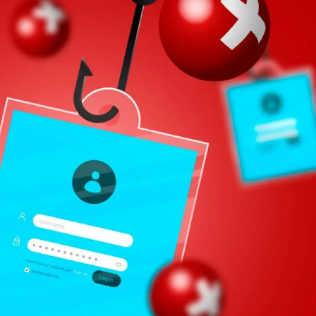
Malatya
Manisa
Kahramanmaraş
Mardin
Muğla
Muş
Nevşehir
Niğde
Ordu
Rize
Sakarya