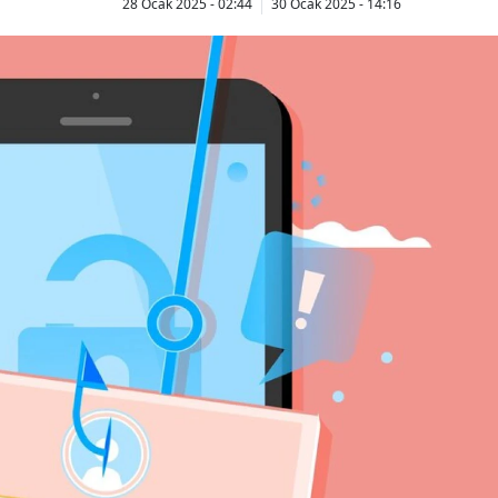
28 Ocak 2025 - 02:44
30 Ocak 2025 - 14:16
Bilecik
Bingöl
Bitlis
Bolu
Burdur
Bursa
Çanakkale
Çankırı
Çorum
Denizli
Diyarbakır