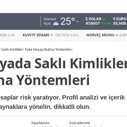
Adana
25
°
DOLAR
EURO
İstanbul
47,6007
55,1418
Açık
%0.04
Adıyaman
154,1574
NORVEÇ KRONU
4,9992
BITCOIN
0.05%
0.08%
(USDT)
Afyonkarahisar
Saklı Kimlikler: Fake Hesap Bulma Yöntemleri
Ağrı
ada Saklı Kimlikle
Amasya
ma Yöntemleri
Ankara
Antalya
lar risk yaratıyor. Profil analizi ve içerik 
Artvin
ynaklara yönelin, dikkatli olun.
Aydın
Balıkesir
Yayınlanma
Güncellenme