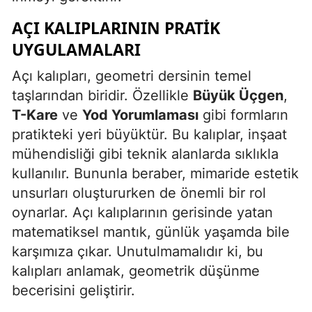
AÇI KALIPLARININ PRATIK
Yalova
UYGULAMALARI
Karabük
Açı kalıpları, geometri dersinin temel
Kilis
taşlarından biridir. Özellikle
Büyük Üçgen
,
Osmaniye
T-Kare
ve
Yod Yorumlaması
gibi formların
pratikteki yeri büyüktür. Bu kalıplar, inşaat
Düzce
mühendisliği gibi teknik alanlarda sıklıkla
kullanılır. Bununla beraber, mimaride estetik
unsurları oluştururken de önemli bir rol
oynarlar. Açı kalıplarının gerisinde yatan
matematiksel mantık, günlük yaşamda bile
karşımıza çıkar. Unutulmamalıdır ki, bu
kalıpları anlamak, geometrik düşünme
becerisini geliştirir.