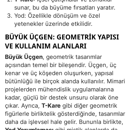
sunar, bu da büyüme fırsatları yaratır.
Mersin
Yod: Özellikle dönüşüm ve özel
İstanbul
yetenekler üzerinde etkilidir.
İzmir
BÜYÜK ÜÇGEN: GEOMETRIK YAPISI
Kars
VE KULLANIM ALANLARI
Kastamonu
Büyük Üçgen
, geometrik tasarımlar
açısından temel bir bileşendir. Üçgen, üç
Kayseri
kenar ve üç köşeden oluşurken, yapısal
Kırklareli
bütünlüğü ile birçok alanda kullanılır. Mimari
projelerden mühendislik uygulamalarına
Kırşehir
kadar, güçlü bir destek unsuru olarak öne
Kocaeli
çıkar. Ayrıca,
T-Kare
gibi diğer geometrik
figürlerle birliktelik gösterdiğinde, tasarımlar
Konya
daha da işlevsel hale gelir. Bununla birlikte,
Kütahya