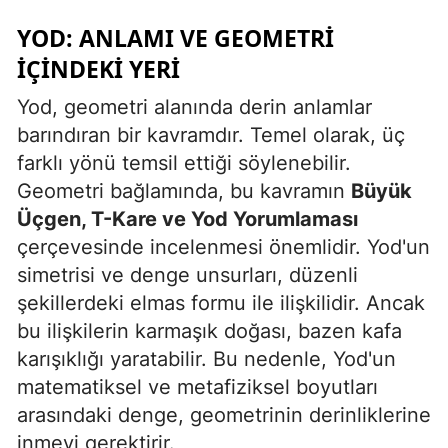
YOD: ANLAMI VE GEOMETRI
Yozgat
İÇINDEKI YERI
Zonguldak
Yod, geometri alanında derin anlamlar
Aksaray
barındıran bir kavramdır. Temel olarak, üç
Bayburt
farklı yönü temsil ettiği söylenebilir.
Geometri bağlamında, bu kavramın
Büyük
Karaman
Üçgen, T-Kare ve Yod Yorumlaması
Kırıkkale
çerçevesinde incelenmesi önemlidir. Yod'un
simetrisi ve denge unsurları, düzenli
Batman
şekillerdeki elmas formu ile ilişkilidir. Ancak
Şırnak
bu ilişkilerin karmaşık doğası, bazen kafa
karışıklığı yaratabilir. Bu nedenle, Yod'un
Bartın
matematiksel ve metafiziksel boyutları
Ardahan
arasındaki denge, geometrinin derinliklerine
inmeyi gerektirir.
Iğdır