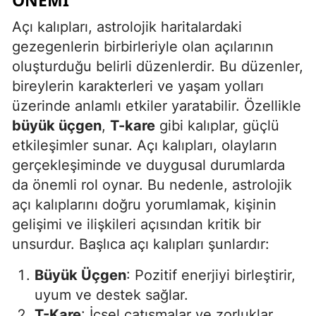
ÖNEMI
Edirne
Açı kalıpları, astrolojik haritalardaki
gezegenlerin birbirleriyle olan açılarının
Elazığ
oluşturduğu belirli düzenlerdir. Bu düzenler,
Erzincan
bireylerin karakterleri ve yaşam yolları
Erzurum
üzerinde anlamlı etkiler yaratabilir. Özellikle
büyük üçgen
,
T-kare
gibi kalıplar, güçlü
Eskişehir
etkileşimler sunar. Açı kalıpları, olayların
Gaziantep
gerçekleşiminde ve duygusal durumlarda
da önemli rol oynar. Bu nedenle, astrolojik
Giresun
açı kalıplarını doğru yorumlamak, kişinin
Gümüşhane
gelişimi ve ilişkileri açısından kritik bir
unsurdur. Başlıca açı kalıpları şunlardır:
Hakkari
Büyük Üçgen
: Pozitif enerjiyi birleştirir,
Hatay
uyum ve destek sağlar.
Isparta
T-Kare
: İçsel çatışmalar ve zorluklar