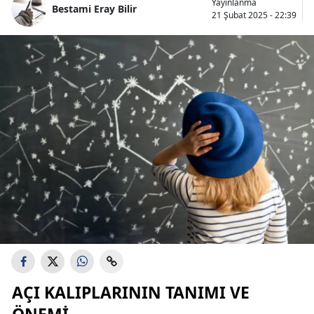
Yayınlanma
Bestami Eray Bilir
Bilecik
21 Şubat 2025 - 22:39
Bingöl
Bitlis
Bolu
Burdur
Bursa
Çanakkale
Çankırı
Çorum
Denizli
AÇI KALIPLARININ TANIMI VE
Diyarbakır