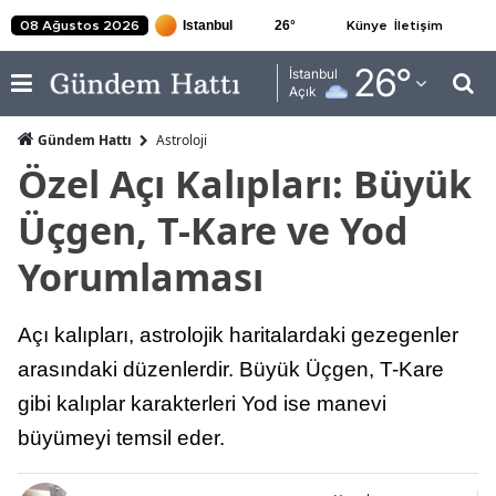
26
°
08 Ağustos 2026
Künye
İletişim
Adana
26
°
İstanbul
Açık
Adıyaman
Gündem Hattı
Astroloji
Afyonkarahisar
Özel Açı Kalıpları: Büyük
Ağrı
Üçgen, T-Kare ve Yod
Amasya
Yorumlaması
Ankara
Açı kalıpları, astrolojik haritalardaki gezegenler
Antalya
arasındaki düzenlerdir. Büyük Üçgen, T-Kare
Artvin
gibi kalıplar karakterleri Yod ise manevi
Aydın
büyümeyi temsil eder.
Balıkesir