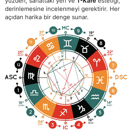
yüzden, sanattaki yeri ve
T-Kare
estetiği,
derinlemesine incelenmeyi gerektirir. Her
Samsun
açıdan harika bir denge sunar.
Siirt
Sinop
Sivas
Tekirdağ
Tokat
Trabzon
Tunceli
Şanlıurfa
Uşak
Van