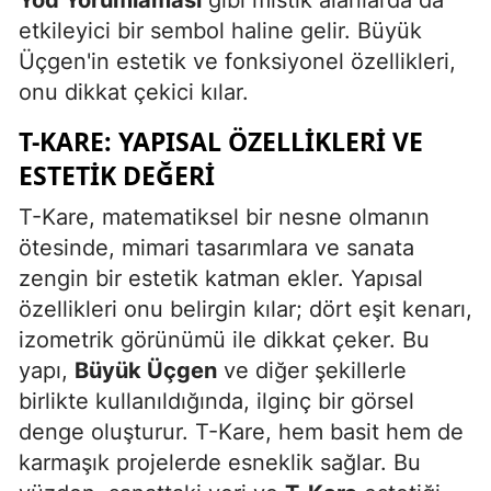
Yod Yorumlaması
gibi mistik alanlarda da
etkileyici bir sembol haline gelir. Büyük
Malatya
Üçgen'in estetik ve fonksiyonel özellikleri,
Manisa
onu dikkat çekici kılar.
Kahramanmaraş
T-KARE: YAPISAL ÖZELLIKLERI VE
Mardin
ESTETIK DEĞERI
Muğla
T-Kare, matematiksel bir nesne olmanın
ötesinde, mimari tasarımlara ve sanata
Muş
zengin bir estetik katman ekler. Yapısal
Nevşehir
özellikleri onu belirgin kılar; dört eşit kenarı,
izometrik görünümü ile dikkat çeker. Bu
Niğde
yapı,
Büyük Üçgen
ve diğer şekillerle
Ordu
birlikte kullanıldığında, ilginç bir görsel
denge oluşturur. T-Kare, hem basit hem de
Rize
karmaşık projelerde esneklik sağlar. Bu
Sakarya