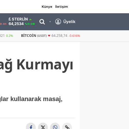
Künye
İletişim
STERLIN
Üyelik
64,2534
0.01
%0.08
GRAM ALTIN
6.539,23
CUMHURIYET ALTI
64.258,74
0,72%
-0.616%
Bağ Kurmayı
ğlar kullanarak masaj,