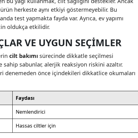
n bu yağı kullanmak, cilt sağlığını destekler. Ancak
ürün herkeste aynı etkiyi göstermeyebilir. Bu
Yozgat
landa test yapmakta fayda var. Ayrıca, ev yapımı
Zonguldak
in oldukça etkilidir.
Aksaray
ÇLAR VE UYGUN SEÇIMLER
Bayburt
erin
cilt bakımı
sürecinde dikkatle seçilmesi
Karaman
sahip sabunlar, alerjik reaksiyon riskini azaltır.
eri denemeden önce içindekileri dikkatlice okumaları
Kırıkkale
Batman
Faydası
Şırnak
Nemlendirici
Bartın
Ardahan
Hassas ciltler için
Iğdır