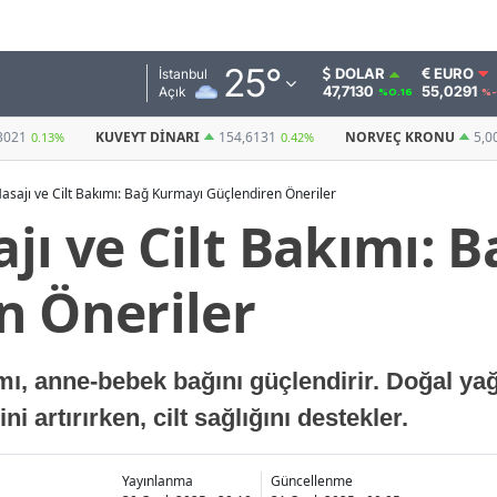
Adana
25
°
DOLAR
EURO
İstanbul
47,7130
55,0291
Açık
%0.16
%-
Adıyaman
I
154,6131
NORVEÇ KRONU
5,0021
BITCOIN
0.42%
0.2%
(USDT)
Afyonkarahisar
sajı ve Cilt Bakımı: Bağ Kurmayı Güçlendiren Öneriler
Ağrı
jı ve Cilt Bakımı: 
Amasya
n Öneriler
Ankara
Antalya
mı, anne-bebek bağını güçlendirir. Doğal ya
Artvin
i artırırken, cilt sağlığını destekler.
Aydın
Balıkesir
Yayınlanma
Güncellenme