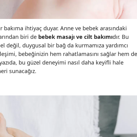
Edirne
Elazığ
bir bakıma ihtiyaç duyar. Anne ve bebek arasındaki
Erzincan
arından biri de
bebek masajı ve cilt bakımı
dır. Bu
sel değil, duygusal bir bağ da kurmamıza yardımcı
Erzurum
birleşimi, bebeğinizin hem rahatlamasını sağlar hem d
Eskişehir
bu yazıda, bu güzel deneyimi nasıl daha keyifli hale
neri sunacağız.
Gaziantep
Giresun
Gümüşhane
Hakkari
Hatay
Isparta