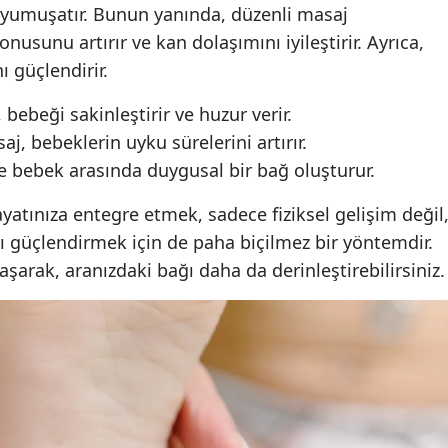
e yumuşatır. Bunun yanında, düzenli masaj
Malatya
nusunu artırır ve kan dolaşımını iyileştirir. Ayrıca,
 güçlendirir.
Manisa
bebeği sakinleştirir ve huzur verir.
Kahramanmaraş
j, bebeklerin uyku sürelerini artırır.
Mardin
e bebek arasında duygusal bir bağ oluşturur.
Muğla
atınıza entegre etmek, sadece fiziksel gelişim değil
Muş
 güçlendirmek için de paha biçilmez bir yöntemdir.
aşarak, aranızdaki bağı daha da derinleştirebilirsiniz.
Nevşehir
Niğde
Ordu
Rize
Sakarya