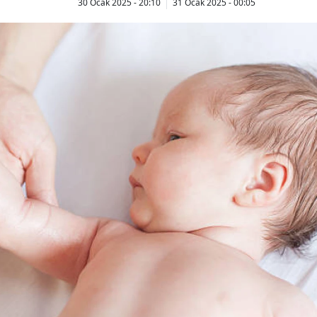
30 Ocak 2025 - 20:10
31 Ocak 2025 - 00:05
Bilecik
Bingöl
Bitlis
Bolu
Burdur
Bursa
Çanakkale
Çankırı
Çorum
Denizli
Diyarbakır