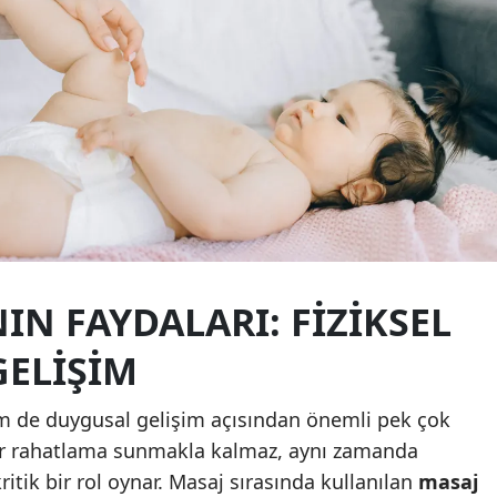
Mersin
İstanbul
İzmir
Kars
Kastamonu
Kayseri
Kırklareli
IN FAYDALARI: FIZIKSEL
Kırşehir
GELIŞIM
Kocaeli
m de duygusal gelişim açısından önemli pek çok
Konya
 bir rahatlama sunmakla kalmaz, aynı zamanda
ritik bir rol oynar. Masaj sırasında kullanılan
masaj
Kütahya