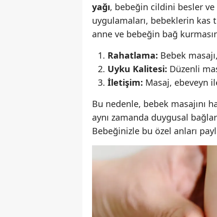
yağı
, bebeğin cildini besler v
uygulamaları, bebeklerin kas to
anne ve bebeğin bağ kurmasını
Rahatlama:
Bebek masajı, 
Uyku Kalitesi:
Düzenli masa
İletişim:
Masaj, ebeveyn il
Bu nedenle, bebek masajını hay
aynı zamanda duygusal bağları
Bebeğinizle bu özel anları payl