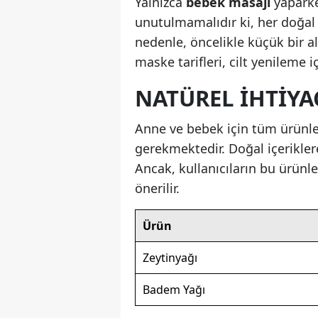
Yalnızca
bebek masajı
yaparke
unutulmamalıdır ki, her doğal 
nedenle, öncelikle küçük bir a
maske tarifleri, cilt yenileme iç
NATÜREL İHTIYA
Anne ve bebek için tüm ürünl
gerekmektedir. Doğal içeriklere 
Ancak, kullanıcıların bu ürünl
önerilir.
Ürün
Zeytinyağı
Badem Yağı