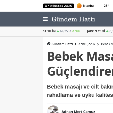
25
°
07 Ağustos 2026
STERLIN
64,2534
JAPON YENI
0,3021
KUVEYT DINAR
0.08%
0.13%
Gündem Hattı
Anne Çocuk
Bebek Ma
Bebek Masa
Güçlendire
Bebek masajı ve cilt bakı
rahatlama ve uyku kalitesin
Adnan Mert Camuz