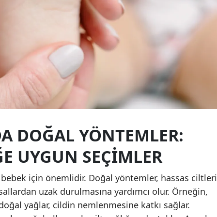
Samsun
Siirt
Sinop
Sivas
Tekirdağ
Tokat
DA DOĞAL YÖNTEMLER:
Trabzon
ĞE UYGUN SEÇIMLER
Tunceli
Şanlıurfa
ebek için önemlidir. Doğal yöntemler, hassas ciltleri
sallardan uzak durulmasına yardımcı olur. Örneğin,
Uşak
doğal yağlar, cildin nemlenmesine katkı sağlar.
Van